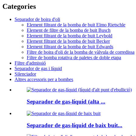
Categories
Separador de boira d'oli
Element filtrant de la bomba de buit Elmo Rietschle
Element de filtre de la bomba de buit Busch
Element filtrant de la bomba de buit Leybold
Element filtrant de la bomba de buit Becker
Element filtrant de la bomba de buit Edwards
Filtre de boira d'oli de la bomba de vàlvula de corredissa
Filtre de bomba rotativa de paletes de doble etapa
Filtre d'admissió
Separador de gas i líquid
Silenciador
Altres accessoris per a bombes
Separador de gas-líquid (alta ...
Separador de gas-líquid de baix buit...