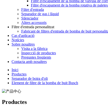
Filtre d'escapament de la bomba de vàlvula de cor
Filtre d'escapament de la bomba rotativa de paletes
Filtre d'entrada
Separador de gas i líquid
Silenciador
Altres accessoris
Filtre d'entrada personalitzat
Fabricant de filtres d'entrada de bomba de buit personalit
Cas d'aplicació
Notícies
Sobre nosaltres
Visita a la fàbrica
Inspecció de productes
Preguntes freqüents
Contacta amb nosaltres
Inici
Productes
Separador de boira d'oli
Element de filtre de la bomba de buit Busch
Productes