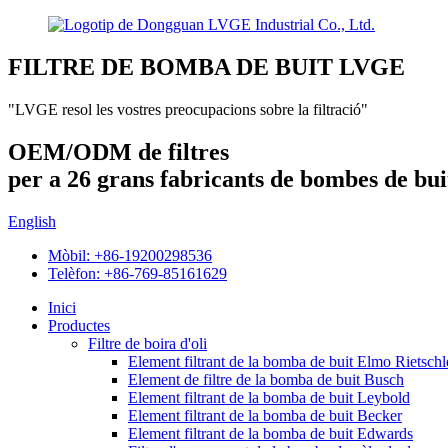
FILTRE DE BOMBA DE BUIT LVGE
"LVGE resol les vostres preocupacions sobre la filtració"
OEM/ODM de filtres
per a 26 grans fabricants de bombes de bui
English
Mòbil: +86-19200298536
Telèfon: +86-769-85161629
Inici
Productes
Filtre de boira d'oli
Element filtrant de la bomba de buit Elmo Rietschl
Element de filtre de la bomba de buit Busch
Element filtrant de la bomba de buit Leybold
Element filtrant de la bomba de buit Becker
Element filtrant de la bomba de buit Edwards