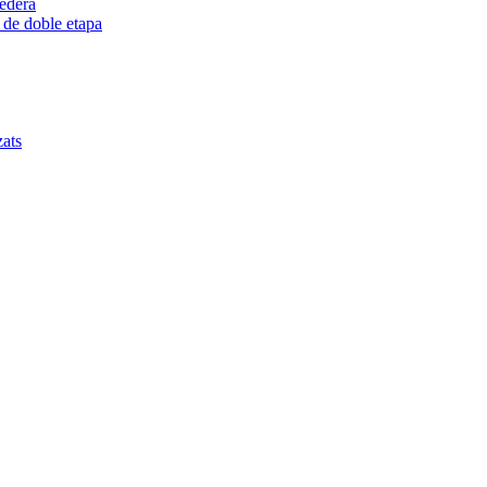
redera
 de doble etapa
zats