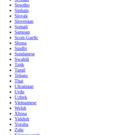
Sesotho
Sinhala
Slovak
Slovenian
Somali
Samoan
Scots Gaelic
Shona
Sindhi
Sundanese
Swahili
Tajik
Tamil
Telugu
Thai
Ukrainian
Urdu
Uzbek
Vietnamese
Welsh
Xhosa
Yiddish
Yoruba
Zulu