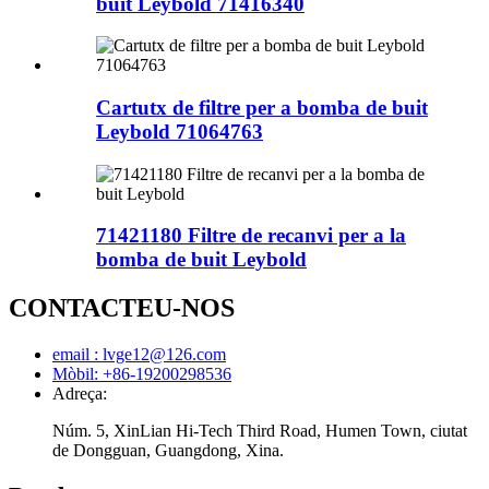
buit Leybold 71416340
Cartutx de filtre per a bomba de buit
Leybold 71064763
71421180 Filtre de recanvi per a la
bomba de buit Leybold
CONTACTEU-NOS
email : lvge12@126.com
Mòbil: +86-19200298536
Adreça:
Núm. 5, XinLian Hi-Tech Third Road, Humen Town, ciutat
de Dongguan, Guangdong, Xina.