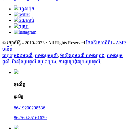
© រក្សាសិទ្ធិ - 2010-2023 : All Rights Reserved.
ផែនទីគេហទំព័រ
-
AMP
ចល័ត
ធាតុតម្រងបូមធូលី
,
តម្រងបូមធូលី
,
ម៉ាស៊ីនបូមធូលី តម្រងប្រេង
,
តម្រងបូម
ធូលី
,
ម៉ាស៊ីនបូមធូលី តម្រងប្រេង
,
ការជួបប្រជុំតម្រងបូមធូលី
,
ទូរស័ព្ទ
ទូរស័ព្ទ
86-19200298536
86-769-85161629