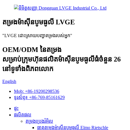
តម្រងម៉ាស៊ីនបូមធូលី LVGE
"LVGE ដោះស្រាយបញ្ហាតម្រងរបស់អ្នក"
OEM/ODM នៃតម្រង
សម្រាប់ក្រុមហ៊ុនផលិតម៉ាស៊ីនបូមធូលីធំចំនួន 26
នៅទូទាំងពិភពលោក
English
Mob: +86-19200298536
ទូរស័ព្ទ៖ +86-769-85161629
ផ្ទះ
ផលិតផល
តម្រងប្រេងរំអិល
ធាតុតម្រងម៉ាស៊ីនបូមធូលី Elmo Rietschle