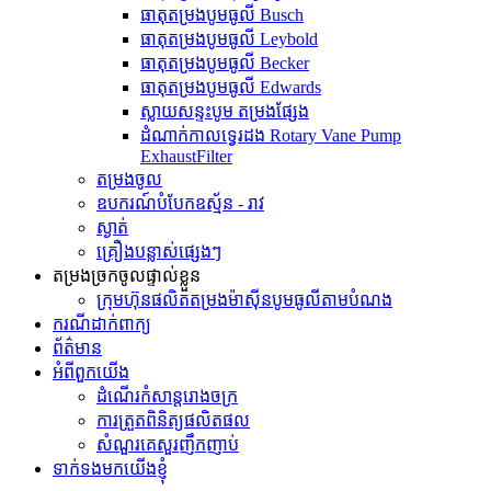
ធាតុតម្រងបូមធូលី Busch
ធាតុតម្រងបូមធូលី Leybold
ធាតុតម្រងបូមធូលី Becker
ធាតុតម្រងបូមធូលី Edwards
ស្លាយសន្ទះបូម តម្រងផ្សែង
ដំណាក់កាលទ្វេរដង Rotary Vane Pump
ExhaustFilter
តម្រងចូល
ឧបករណ៍បំបែកឧស្ម័ន - រាវ
ស្ងាត់
គ្រឿងបន្លាស់ផ្សេងៗ
តម្រងច្រកចូលផ្ទាល់ខ្លួន
ក្រុមហ៊ុនផលិតតម្រងម៉ាស៊ីនបូមធូលីតាមបំណង
ករណីដាក់ពាក្យ
ព័ត៌មាន
អំពីពួកយើង
ដំណើរកំសាន្តរោងចក្រ
ការត្រួតពិនិត្យផលិតផល
សំណួរគេសួរញឹកញាប់
ទាក់ទងមកយើងខ្ញុំ