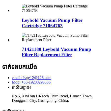
Leybold Vacuum Pump Filter
Cartridge 71064763
71421180 Leybold Vacuum Pump
Filter Replacement Filter
ទាក់ទងមកយើង
email : lvge12@126.com
Mob: +86-19200298536
អាស័យដ្ឋាន៖
No.5, XinLian Hi-Tech Third Road, Humen Town,
Dongguan City, Guangdong, China.