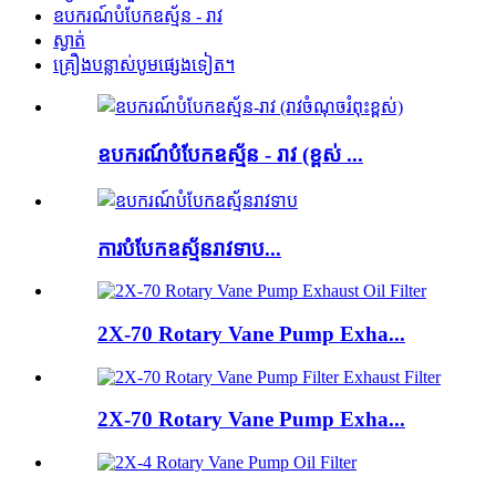
ឧបករណ៍បំបែកឧស្ម័ន - រាវ
ស្ងាត់
គ្រឿងបន្លាស់បូមផ្សេងទៀត។
ឧបករណ៍បំបែកឧស្ម័ន - រាវ (ខ្ពស់ ...
ការបំបែកឧស្ម័នរាវទាប...
2X-70 Rotary Vane Pump Exha...
2X-70 Rotary Vane Pump Exha...