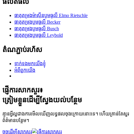
ផលិតផល
ធាតុតម្រងម៉ាស៊ីនបូមធូលី Elmo Rietschle
ធាតុតម្រងបូមធូលី Becker
ធាតុតម្រងបូមធូលី Busch
ធាតុតម្រងបូមធូលី Leybold
តំណភ្ជាប់រហ័ស
ទាក់ទងមកយើងខ្ញុំ
អំពីពួកយើង
ផ្ញើការសាកសួរ៖
ត្រៀមខ្លួនដើម្បីស្វែងយល់បន្ថែម
គ្មានអ្វីល្អជាងការមើលឃើញលទ្ធផលចុងក្រោយនោះទេ។ ហើយគ្រាន់តែសួរ
ព័ត៌មានបន្ថែម។
ចុចដើម្បីសាកសួរ