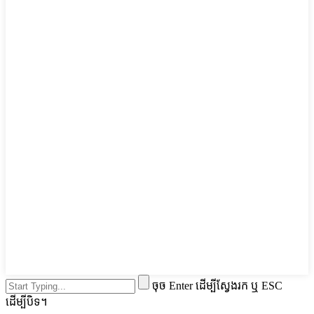
ចុច Enter ដើម្បីស្វែងរក ឬ ESC
ដើម្បីបិទ។