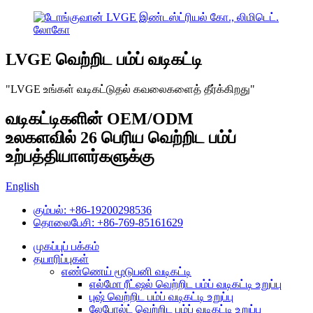
LVGE வெற்றிட பம்ப் வடிகட்டி
"LVGE உங்கள் வடிகட்டுதல் கவலைகளைத் தீர்க்கிறது"
வடிகட்டிகளின் OEM/ODM
உலகளவில் 26 பெரிய வெற்றிட பம்ப்
உற்பத்தியாளர்களுக்கு
English
கும்பல்: +86-19200298536
தொலைபேசி: +86-769-85161629
முகப்புப் பக்கம்
தயாரிப்புகள்
எண்ணெய் மூடுபனி வடிகட்டி
எல்மோ ரீட்ஷல் வெற்றிட பம்ப் வடிகட்டி உறுப்பு
புஷ் வெற்றிட பம்ப் வடிகட்டி உறுப்பு
லேபோல்ட் வெற்றிட பம்ப் வடிகட்டி உறுப்பு