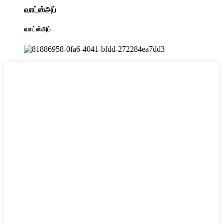
வாட்ஸ்அப்
வாட்ஸ்அப்