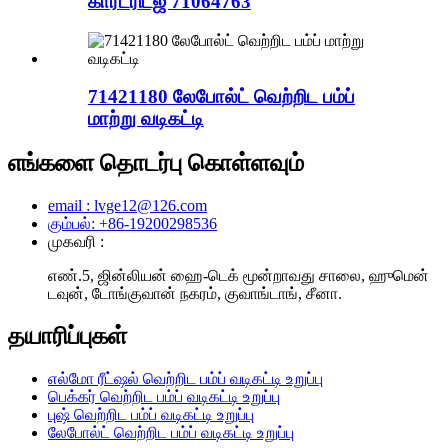
கார்ட்ரிட்ஜ் 71064763
71421180 லேபோல்ட் வெற்றிட பம்ப்
மாற்று வடிகட்டி
எங்களை தொடர்பு கொள்ளவும்
email : lvge12@126.com
கும்பல்: +86-19200298536
முகவரி :
எண்.5, ஜின்லியன் ஹை-டெக் மூன்றாவது சாலை, ஹுமென்
டவுன், டோங்குவான் நகரம், குவாங்டாங், சீனா.
தயாரிப்புகள்
எல்மோ ரீட்ஷல் வெற்றிட பம்ப் வடிகட்டி உறுப்பு
பெக்கர் வெற்றிட பம்ப் வடிகட்டி உறுப்பு
புஷ் வெற்றிட பம்ப் வடிகட்டி உறுப்பு
லேபோல்ட் வெற்றிட பம்ப் வடிகட்டி உறுப்பு