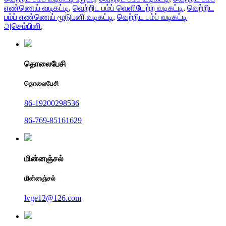
எண்ணெய் வடிகட்டி
,
வெற்றிட பம்ப் வெளியேற்ற வடிகட்டி
,
வெற்றிட
பம்ப் எண்ணெய் மூடுபனி வடிகட்டி
,
வெற்றிட பம்ப் வடிகட்டி
அசெம்பிளி
,
தொலைபேசி
தொலைபேசி
86-19200298536
86-769-85161629
மின்னஞ்சல்
மின்னஞ்சல்
lvge12@126.com