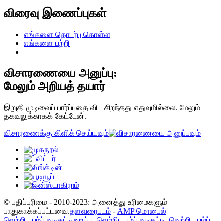
விரைவு இணைப்புகள்
எங்களை தொடர்பு கொள்ள
எங்களை பற்றி
விசாரணையை அனுப்பு:
மேலும் அறியத் தயார்
இறுதி முடிவைப் பார்ப்பதை விட சிறந்தது எதுவுமில்லை. மேலும்
தகவலுக்காகக் கேட்டேன்.
விசாரணைக்கு கிளிக் செய்யவும்
© பதிப்புரிமை - 2010-2023: அனைத்து உரிமைகளும்
பாதுகாக்கப்பட்டவை.
தளவரைபடம்
-
AMP மொபைல்
வெற்றிட பம்ப் வடிகட்டி உறுப்பு
,
வெற்றிட பம்ப் வடிகட்டி
,
வெற்றிட பம்ப்