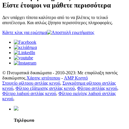
Είστε έτοιμοι να μάθετε περισσότερα
Δεν υπάρχει τίποτα καλύτερο από το να βλέπεις το τελικό
αποτέλεσμα. Και απλώς ζήτησα περισσότερες πληροφορίες.
Κάντε κλικ για ερώτημα
© Πνευματικά δικαιώματα - 2010-2023: Με επιφύλαξη παντός
δικαιώματος.
Χάρτης ιστότοπου
-
AMP Κινητό
Στοιχείο φίλτρου αντλίας κενού
,
Συγκρότημα φίλτρου αντλίας
κενού
,
Φίλτρο εξάτμισης αντλίας κενού
,
Φίλτρο αντλίας κενού
,
Φίλτρο λαδιού αντλίας κενού
,
Φίλτρο ομίχλης λαδιού αντλίας
κενού
,
Τηλέφωνο