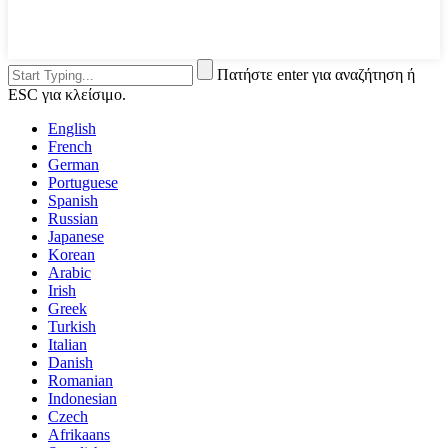
Πατήστε enter για αναζήτηση ή
ESC για κλείσιμο.
English
French
German
Portuguese
Spanish
Russian
Japanese
Korean
Arabic
Irish
Greek
Turkish
Italian
Danish
Romanian
Indonesian
Czech
Afrikaans