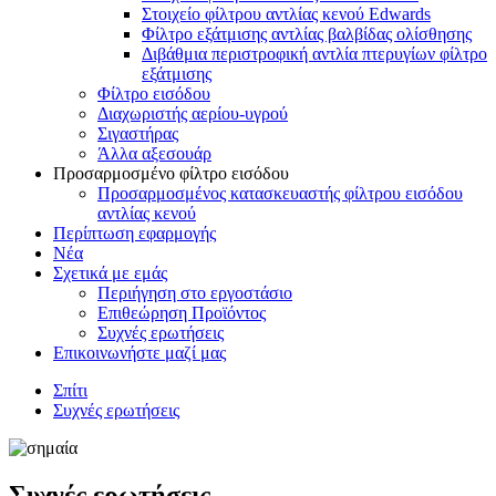
Στοιχείο φίλτρου αντλίας κενού Edwards
Φίλτρο εξάτμισης αντλίας βαλβίδας ολίσθησης
Διβάθμια περιστροφική αντλία πτερυγίων φίλτρο
εξάτμισης
Φίλτρο εισόδου
Διαχωριστής αερίου-υγρού
Σιγαστήρας
Άλλα αξεσουάρ
Προσαρμοσμένο φίλτρο εισόδου
Προσαρμοσμένος κατασκευαστής φίλτρου εισόδου
αντλίας κενού
Περίπτωση εφαρμογής
Νέα
Σχετικά με εμάς
Περιήγηση στο εργοστάσιο
Επιθεώρηση Προϊόντος
Συχνές ερωτήσεις
Επικοινωνήστε μαζί μας
Σπίτι
Συχνές ερωτήσεις
Συχνές ερωτήσεις