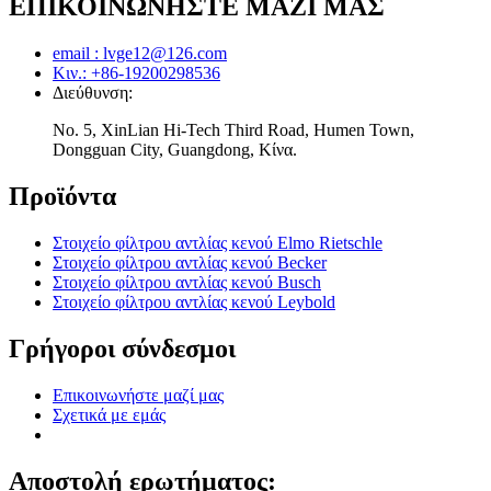
ΕΠΙΚΟΙΝΩΝΗΣΤΕ ΜΑΖΙ ΜΑΣ
email : lvge12@126.com
Κιν.: +86-19200298536
Διεύθυνση:
Νο. 5, XinLian Hi-Tech Third Road, Humen Town,
Dongguan City, Guangdong, Κίνα.
Προϊόντα
Στοιχείο φίλτρου αντλίας κενού Elmo Rietschle
Στοιχείο φίλτρου αντλίας κενού Becker
Στοιχείο φίλτρου αντλίας κενού Busch
Στοιχείο φίλτρου αντλίας κενού Leybold
Γρήγοροι σύνδεσμοι
Επικοινωνήστε μαζί μας
Σχετικά με εμάς
Αποστολή ερωτήματος: