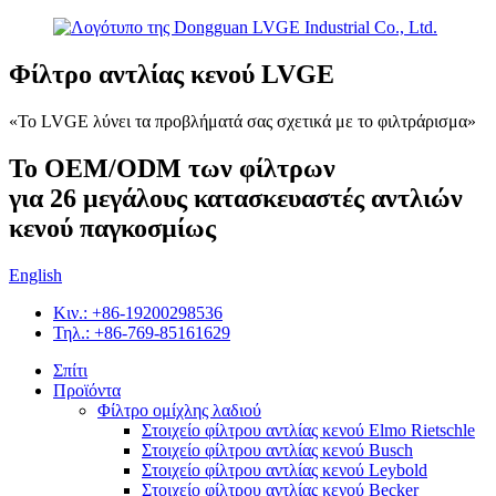
Φίλτρο αντλίας κενού LVGE
«Το LVGE λύνει τα προβλήματά σας σχετικά με το φιλτράρισμα»
Το OEM/ODM των φίλτρων
για 26 μεγάλους κατασκευαστές αντλιών
κενού παγκοσμίως
English
Κιν.: +86-19200298536
Τηλ.: +86-769-85161629
Σπίτι
Προϊόντα
Φίλτρο ομίχλης λαδιού
Στοιχείο φίλτρου αντλίας κενού Elmo Rietschle
Στοιχείο φίλτρου αντλίας κενού Busch
Στοιχείο φίλτρου αντλίας κενού Leybold
Στοιχείο φίλτρου αντλίας κενού Becker