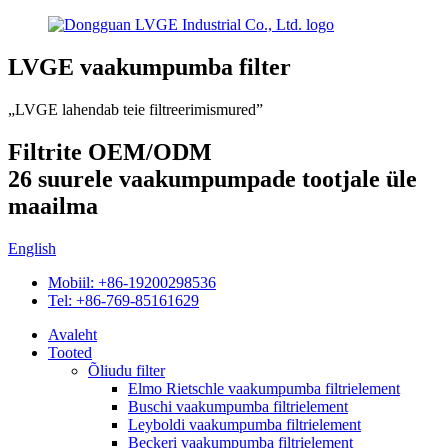
LVGE vaakumpumba filter
„LVGE lahendab teie filtreerimismured”
Filtrite OEM/ODM
26 suurele vaakumpumpade tootjale üle
maailma
English
Mobiil: +86-19200298536
Tel: +86-769-85161629
Avaleht
Tooted
Õliudu filter
Elmo Rietschle vaakumpumba filtrielement
Buschi vaakumpumba filtrielement
Leyboldi vaakumpumba filtrielement
Beckeri vaakumpumba filtrielement