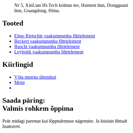
Nr 5, XinLian Hi-Tech kolmas tee, Humeni linn, Dongguani
linn, Guangdong, Hiina.
Tooted
Elmo Rietschle vaakumpumba filtrielement
Beckeri vaakumpumba filtrielement
Buschi vaakumpumba filtrielement
Leyboldi vaakumpumba filtrielement
Kiirlingid
Võta meiega ühendust
Meist
Saada päring:
Valmis rohkem õppima
Pole midagi paremat kui lõpptulemuse nägemine. Ja küsisin lihtsalt
lisateavet.