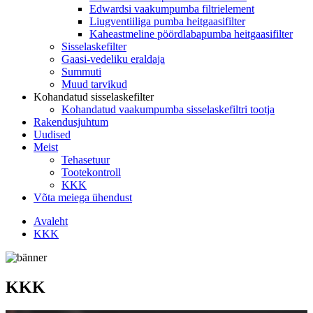
Edwardsi vaakumpumba filtrielement
Liugventiiliga pumba heitgaasifilter
Kaheastmeline pöördlabapumba heitgaasifilter
Sisselaskefilter
Gaasi-vedeliku eraldaja
Summuti
Muud tarvikud
Kohandatud sisselaskefilter
Kohandatud vaakumpumba sisselaskefiltri tootja
Rakendusjuhtum
Uudised
Meist
Tehasetuur
Tootekontroll
KKK
Võta meiega ühendust
Avaleht
KKK
KKK