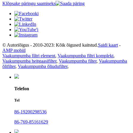
Klõpsake päringu saamiseks
© Autoriõigus - 2010-2023: Kõik õigused kaitstud.
Saidi kaart
-
AMP mobiil
Vaakumpumba filtri element
,
Vaakumpumba filtri komplekt
,
Vaakumpumba heitgaasifilter
,
Vaakumpumba filter
,
Vaakumpumba
õlifilter
,
Vaakumpumba õliudufilter
,
Telefon
Tel
86-19200298536
86-769-85161629