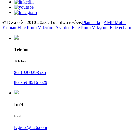
© Dwa otè - 2010-2023 : Tout dwa rezève.
Plan sit la
-
AMP Mobil
Eleman Filtè Ponp Vakyòm
,
Asanble Filtè Ponp Vakyòm
,
Filtè echa
Telefòn
Telefòn
86-19200298536
86-769-85161629
Imèl
Imèl
lvge12@126.com