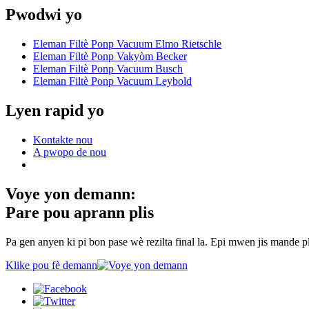
Pwodwi yo
Eleman Filtè Ponp Vacuum Elmo Rietschle
Eleman Filtè Ponp Vakyòm Becker
Eleman Filtè Ponp Vacuum Busch
Eleman Filtè Ponp Vacuum Leybold
Lyen rapid yo
Kontakte nou
A pwopo de nou
Voye yon demann:
Pare pou aprann plis
Pa gen anyen ki pi bon pase wè rezilta final la. Epi mwen jis mande 
Klike pou fè demann