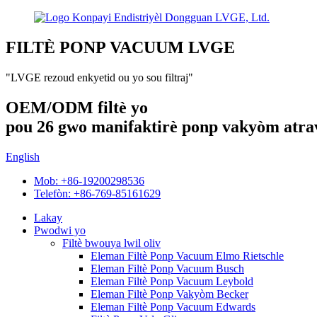
FILTÈ PONP VACUUM LVGE
"LVGE rezoud enkyetid ou yo sou filtraj"
OEM/ODM filtè yo
pou 26 gwo manifaktirè ponp vakyòm atra
English
Mob: +86-19200298536
Telefòn: +86-769-85161629
Lakay
Pwodwi yo
Filtè bwouya lwil oliv
Eleman Filtè Ponp Vacuum Elmo Rietschle
Eleman Filtè Ponp Vacuum Busch
Eleman Filtè Ponp Vacuum Leybold
Eleman Filtè Ponp Vakyòm Becker
Eleman Filtè Ponp Vacuum Edwards