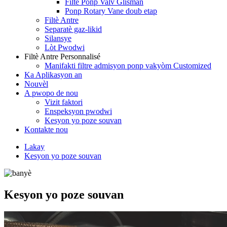
Filtè Ponp Valv Glisman
Ponp Rotary Vane doub etap
Filtè Antre
Separatè gaz-likid
Silansye
Lòt Pwodwi
Filtè Antre Personnalisé
Manifakti filtre admisyon ponp vakyòm Customized
Ka Aplikasyon an
Nouvèl
A pwopo de nou
Vizit faktori
Enspeksyon pwodwi
Kesyon yo poze souvan
Kontakte nou
Lakay
Kesyon yo poze souvan
Kesyon yo poze souvan