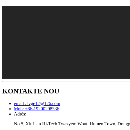
KONTAKTE NOU
email : lvge12@126.com
Mob: +86-19200298536
Adrès:
No.5, XinLian Hi-Tech Twazyèm Wout, Humen Town, Donggu