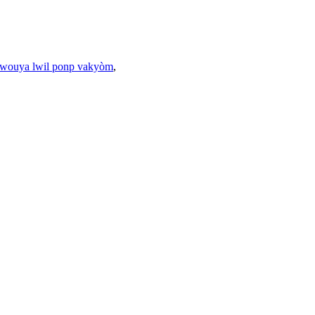
 bwouya lwil ponp vakyòm
,