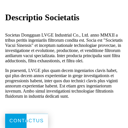
Descriptio Societatis
Societas Dongguan LVGE Industrial Co., Ltd. anno MMXII a
tribus peritis ingeniariis filtrorum condita est. Socia est "Societatis
Vacui Sinensis" et inceptum nationale technologiae provectae, in
investigatione et evolutione, productione, et venditione filtrorum
antliarum vacui specializata. Inter producta principalia sunt filtra
adductionis, filtra exhaustionis, et filtra olei.
In praesenti, LVGE plus quam decem ingeniarios clavis habet,
qui plus decem annos experientiae in grege investigationis et
progressionis habent, inter quos duo technici clavis plus viginti
annorum experientiae habent. Est etiam grex ingeniariorum
iuvenum. Ambo simul investigationi technologiae filtrationis
fluidorum in industria dedicati sunt.
CONTACTUS
CONTACTUS