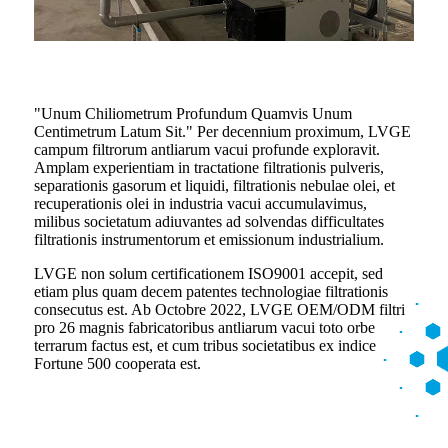
"Unum Chiliometrum Profundum Quamvis Unum
Centimetrum Latum Sit." Per decennium proximum, LVGE
campum filtrorum antliarum vacui profunde exploravit.
Amplam experientiam in tractatione filtrationis pulveris,
separationis gasorum et liquidi, filtrationis nebulae olei, et
recuperationis olei in industria vacui accumulavimus,
milibus societatum adiuvantes ad solvendas difficultates
filtrationis instrumentorum et emissionum industrialium.
LVGE non solum certificationem ISO9001 accepit, sed
etiam plus quam decem patentes technologiae filtrationis
consecutus est. Ab Octobre 2022, LVGE OEM/ODM filtri
pro 26 magnis fabricatoribus antliarum vacui toto orbe
terrarum factus est, et cum tribus societatibus ex indice
Fortune 500 cooperata est.