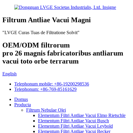
Filtrum Antliae Vacui Magni
"LVGE Curas Tuas de Filtratione Solvit"
OEM/ODM filtrorum
pro 26 magnis fabricatoribus antliarum
vacui toto orbe terrarum
English
Telephonum mobile: +86-19200298536
Telephonum: +86-769-85161629
Domus
Producta
Filtrum Nebulae Olei
Elementum Filtri Antliae Vacui Elmo Rietschle
Elementum Filtri Antliae Vacui Busch
Elementum Filtri Antliae Vacui Leybold
Elementum Filtri Antliae Vacui Becker