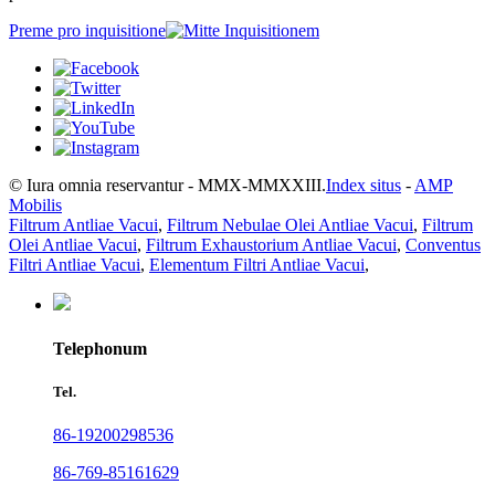
Preme pro inquisitione
© Iura omnia reservantur - MMX-MMXXIII.
Index situs
-
AMP
Mobilis
Filtrum Antliae Vacui
,
Filtrum Nebulae Olei Antliae Vacui
,
Filtrum
Olei Antliae Vacui
,
Filtrum Exhaustorium Antliae Vacui
,
Conventus
Filtri Antliae Vacui
,
Elementum Filtri Antliae Vacui
,
Telephonum
Tel.
86-19200298536
86-769-85161629