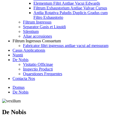
Elementum Filtri Antliae Vacui Edwards
Filtrum Exhaustorium Antliae Valvae Cursus
Antlia Rotativa Paludis Duplicis Gradus cum
Filtro Exhaustorio
Filtrum Ingressus
Separator Gasis et Liquidi
Silentium
Aliae accessiones
Filtrum Ingressus Consuetum
Fabricator filtri ingressus antliae vacui ad mensuram
Casus Applicationis
Nuntii
De Nobis
Visitatio Officinae
Inspectio Producti
Quaestiones Frequentes
Contacta Nos
Domus
De Nobis
De Nobis