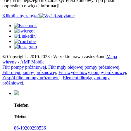
Nie ma nic lepszego niż zobaczyć efekt końcowy. I po prostu
poprosiłem o więcej informacji.
Kliknij, aby zapytać
© Copyright - 2010-2023 : Wszelkie prawa zastrzeżone.
Mapa
witryny
-
AMP Mobile
Filtr pompy próżniowej
,
Filtr mgły olejowej pompy próżniowej
,
Filtr oleju pompy próżniowej
,
Filtr wydechowy pompy próżniowej
,
Zespół filtra pompy próżniowej
,
Element filtrujący pompy
próżniowej
,
Telefon
Telefon
86-19200298536