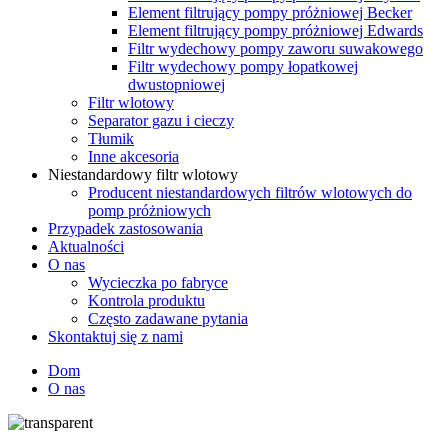
Element filtrujący pompy próżniowej Becker
Element filtrujący pompy próżniowej Edwards
Filtr wydechowy pompy zaworu suwakowego
Filtr wydechowy pompy łopatkowej
dwustopniowej
Filtr wlotowy
Separator gazu i cieczy
Tłumik
Inne akcesoria
Niestandardowy filtr wlotowy
Producent niestandardowych filtrów wlotowych do
pomp próżniowych
Przypadek zastosowania
Aktualności
O nas
Wycieczka po fabryce
Kontrola produktu
Często zadawane pytania
Skontaktuj się z nami
Dom
O nas