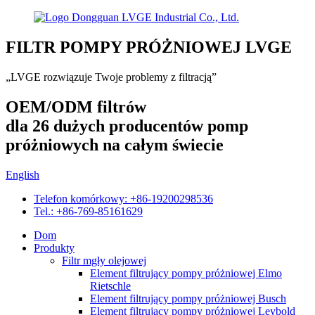
FILTR POMPY PRÓŻNIOWEJ LVGE
„LVGE rozwiązuje Twoje problemy z filtracją”
OEM/ODM filtrów
dla 26 dużych producentów pomp
próżniowych na całym świecie
English
Telefon komórkowy: +86-19200298536
Tel.: +86-769-85161629
Dom
Produkty
Filtr mgły olejowej
Element filtrujący pompy próżniowej Elmo
Rietschle
Element filtrujący pompy próżniowej Busch
Element filtrujący pompy próżniowej Leybold