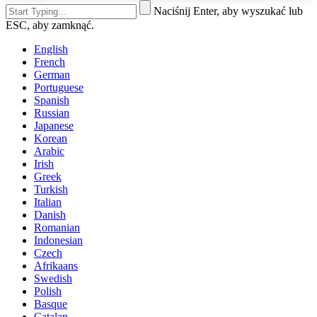
Naciśnij Enter, aby wyszukać lub
ESC, aby zamknąć.
English
French
German
Portuguese
Spanish
Russian
Japanese
Korean
Arabic
Irish
Greek
Turkish
Italian
Danish
Romanian
Indonesian
Czech
Afrikaans
Swedish
Polish
Basque
Catalan