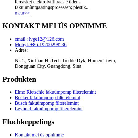
fereasket elektrolytfiltraasje tidens
fakuümûntgassingsprosessen; plestik...
mear>>
KONTAKT MEI ÚS OPNIMME
email : lvge12@126.com
Mobyl: +86-19200298536
Adres:
Nr. 5, XinLian Hi-Tech Tredde Dyk, Humen Town,
Dongguan City, Guangdong, Sina.
Produkten
Elmo Rietschle fakuümpomp filterelemint
Becker fakuümpomp filterelemint
Busch fakuümpomp filterelemint
Leybold fakuümpomp filterelemint
Fluchkeppelings
Kontakt mei ús opnimme