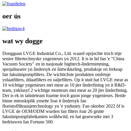
oer ús
wat wy dogge
Dongguan LVGE Industrial Co., Ltd. waard oprjochte troch trije
senior filtertechnyske yngenieurs yn 2012. It is in lid fan 'e "China
Vacuum Society" en in nasjonale hightech-ûndernimming,
spesjalisearre yn ûndersyk en ûntwikkeling, produksje en ferkeap
fan fakuümpompfilters. De wichtichste produkten omfetsje
ynlaatfilters, útlaatfilters en oaljefilters. Op it stuit hat LVGE mear as
10 wichtige yngenieurs mei mear as 10 jier ûnderfining yn it R&D-
team, ynklusyf 2 wichtige monteurs mei mear as 20 jier ûnderfining.
Der is ek in talinteteam foarme troch guon jonge yngenieurs. Beide
binne mienskiplik ynsette foar it ûndersyk fan
floeistoffiltraasjetechnology yn 'e yndustry. Fan oktober 2022 ôf is
LVGE de OEM/ODM wurden fan filters foar 26 grutte
fakuümpompfabrikanten wrâldwiid, en hat gearwurke mei 3
bedriuwen fan Fortune 500.