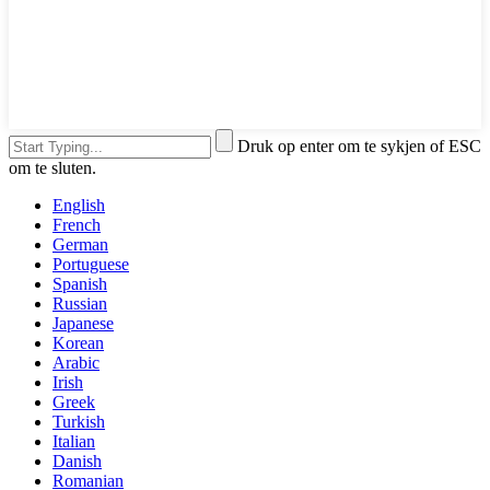
Druk op enter om te sykjen of ESC
om te sluten.
English
French
German
Portuguese
Spanish
Russian
Japanese
Korean
Arabic
Irish
Greek
Turkish
Italian
Danish
Romanian