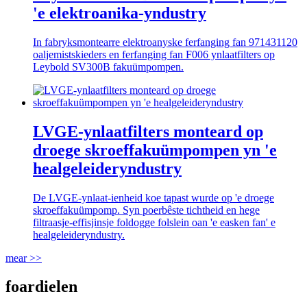
'e elektroanika-yndustry
In fabryksmontearre elektroanyske ferfanging fan 971431120
oaljemistskieders en ferfanging fan F006 ynlaatfilters op
Leybold SV300B fakuümpompen.
LVGE-ynlaatfilters monteard op
droege skroeffakuümpompen yn 'e
healgeleideryndustry
De LVGE-ynlaat-ienheid koe tapast wurde op 'e droege
skroeffakuümpomp. Syn poerbêste tichtheid en hege
filtraasje-effisjinsje foldogge folslein oan 'e easken fan' e
healgeleideryndustry.
mear >>
foardielen