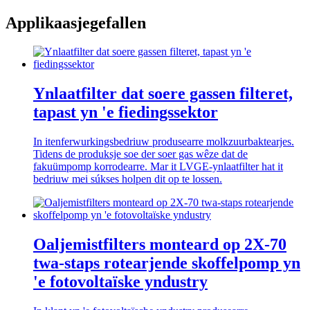
Applikaasjegefallen
Ynlaatfilter dat soere gassen filteret,
tapast yn 'e fiedingssektor
In itenferwurkingsbedriuw produsearre molkzuurbaktearjes.
Tidens de produksje soe der soer gas wêze dat de
fakuümpomp korrodearre. Mar it LVGE-ynlaatfilter hat it
bedriuw mei súkses holpen dit op te lossen.
Oaljemistfilters monteard op 2X-70
twa-staps rotearjende skoffelpomp yn
'e fotovoltaïske yndustry