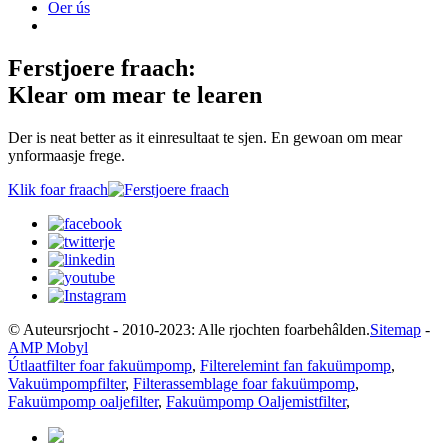
Oer ús
Ferstjoere fraach:
Klear om mear te learen
Der is neat better as it einresultaat te sjen. En gewoan om mear
ynformaasje frege.
Klik foar fraach
© Auteursrjocht - 2010-2023: Alle rjochten foarbehâlden.
Sitemap
-
AMP Mobyl
Útlaatfilter foar fakuümpomp
,
Filterelemint fan fakuümpomp
,
Vakuümpompfilter
,
Filterassemblage foar fakuümpomp
,
Fakuümpomp oaljefilter
,
Fakuümpomp Oaljemistfilter
,