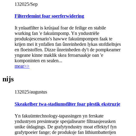
13
2025/Sep
Filterelemint foar soerferwidering
It ynlaatfilter is krúsjaal foar de feilige en stabile
wurking fan 'e fakuümpomp. Yn yndustriële
produksjescenario's hawwe fakuümpompen faak te
krijen mei it ynfallen fan ûnreinheden lykas stofdieltsjes
en floeistoffen. Dizze ûnreinheden dy't de pompkeamer
yngeane kinne maklik skea feroarsaakje oan 'e
komponinten en sealen...
mear>>
nijs
13
2025/augustus
Skeakelber twa-stadiumsfilter foar plestik ekstruzje
Yn fakuümtechnology-tapassingen yn ferskate
yndustryen presintearje spesjalisearre filtraasjeeasken
unike útdagings. De grafytyndustry moat effektyf fyn
grafytpoeier fange; de ​​produksje fan lithiumbatterijen