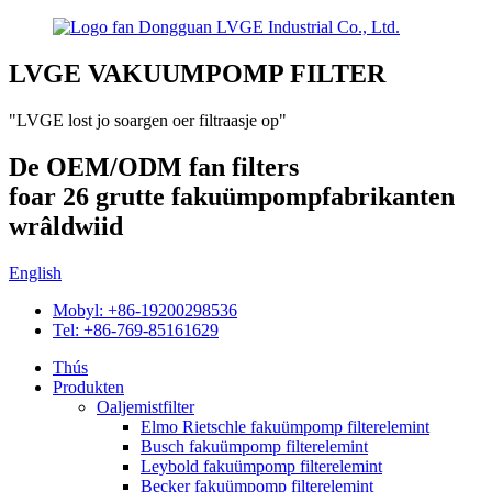
LVGE VAKUUMPOMP FILTER
"LVGE lost jo soargen oer filtraasje op"
De OEM/ODM fan filters
foar 26 grutte fakuümpompfabrikanten
wrâldwiid
English
Mobyl: +86-19200298536
Tel: +86-769-85161629
Thús
Produkten
Oaljemistfilter
Elmo Rietschle fakuümpomp filterelemint
Busch fakuümpomp filterelemint
Leybold fakuümpomp filterelemint
Becker fakuümpomp filterelemint