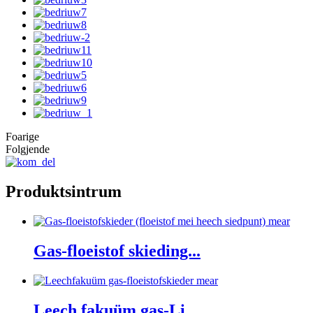
Foarige
Folgjende
Produktsintrum
mear
Gas-floeistof skieding...
mear
Leech fakuüm gas-Li...