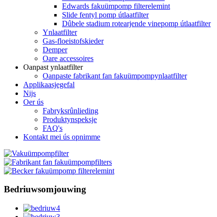
Edwards fakuümpomp filterelemint
Slide fentyl pomp útlaatfilter
Dûbele stadium rotearjende vinepomp útlaatfilter
Ynlaatfilter
Gas-floeistofskieder
Demper
Oare accessoires
Oanpast ynlaatfilter
Oanpaste fabrikant fan fakuümpompynlaatfilter
Applikaasjegefal
Nijs
Oer ús
Fabryksrûnlieding
Produktynspeksje
FAQ's
Kontakt mei ús opnimme
Bedriuwsomjouwing