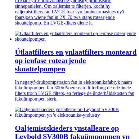
In klant yn 'e fotovoltaïsche yndustry produsearre
sinnepanielen. Om oaljemist te filterjen, kocht hy
oaljemistfilters fan LVGE foar syn laminearmasines dy't
foarsjoen wiene fan in 2X-70 twa-staps rotearjende
skoattelpomp. En LVGE-filters diene it.
Útlaatfilters en ynlaatfilters monteard
op ienfase rotearjende
skoattelpompen
In negatyf-drukpompstasjon fan in elektroanikafabryk naam
fakuümpompen fan 300m³/oere oan. It ferfong de orizjinele
filters troch LVGE-filters, en ferlege de ûnderhâldskosten fan
fakuümpompen sterk.
Oaljemistskieders ynstalleare op
Leybold SV300B fakuümpompen yn