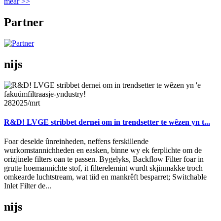
mear >>
Partner
nijs
28
2025/mrt
R&D! LVGE stribbet dernei om in trendsetter te wêzen yn t...
Foar deselde ûnreinheden, neffens ferskillende
wurkomstannichheden en easken, binne wy ​​ek ferplichte om de
orizjinele filters oan te passen. Bygelyks, Backflow Filter foar in
grutte hoemannichte stof, it filterelemint wurdt skjinmakke troch
omkearde luchtstream, wat tiid en mankrêft besparret; Switchable
Inlet Filter de...
nijs