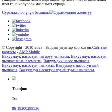
жөн гана көбүрөөк маалымат сурады.
Сурамжылоо үчүн басыңыз
© Copyright - 2010-2023 : Бардык укуктар корголгон.
Сайттын
картасы
-
AMP Mobile
Вакуумдук насостун чыгаруу чыпкасы
,
Вакуумдук насостун
чыпкасынын элементи
,
Вакуумдук насос чыпкасы
,
Вакуумдук насостун чыпкасы
,
Вакуумдук насостун май
чыпкасы
,
Вакуумдук насостун мунай туман чыпкасы
,
Телефон
Тел
86-19200298536