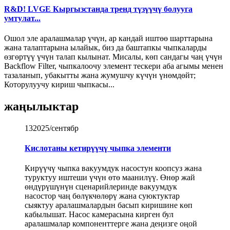
R&D! LVGE Кыргызстанда тренд түзүүчү болууга
умтулат...
Ошол эле аралашмалар үчүн, ар кандай иштөө шарттарына
жана талаптарына ылайык, биз да баштапкы чыпкаларды
өзгөртүү үчүн талап кылынат. Мисалы, көп сандагы чаң үчүн
Backflow Filter, чыпкалоочу элемент тескери аба агымы менен
тазаланып, убакытты жана жумушчу күчүн үнөмдөйт;
Которулуучу кириш чыпкасы...
жаңылыктар
13
2025/сентябр
Кислотаны кетирүүчү чыпка элементи
Кирүүчү чыпка вакуумдук насостун коопсуз жана
туруктуу иштеши үчүн өтө маанилүү. Өнөр жай
өндүрүшүнүн сценарийлеринде вакуумдук
насостор чаң бөлүкчөлөрү жана суюктуктар
сыяктуу аралашмалардын басып киришине көп
кабылышат. Насос камерасына кирген бул
аралашмалар компоненттерге жана деңизге оңой