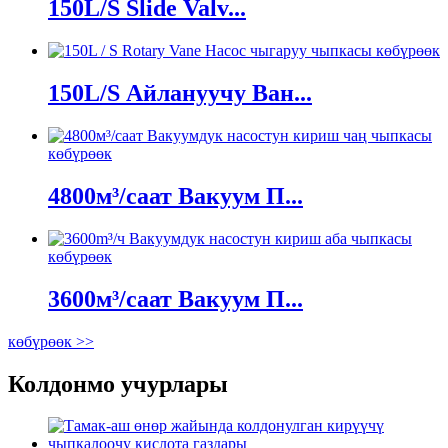
150L/S Slide Valv...
көбүрөөк
150L/S Айлануучу Ван...
көбүрөөк
4800м³/саат Вакуум П...
көбүрөөк
3600м³/саат Вакуум П...
көбүрөөк >>
Колдонмо учурлары