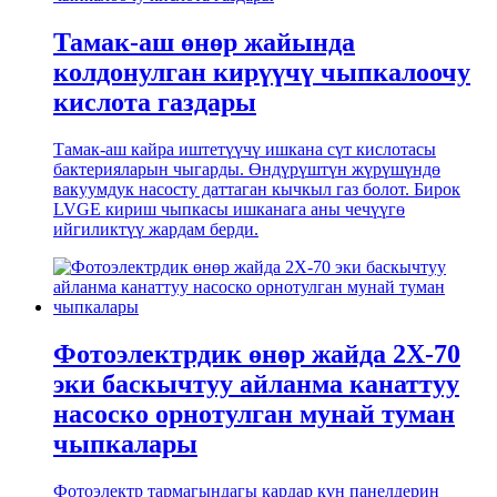
Тамак-аш өнөр жайында
колдонулган кирүүчү чыпкалоочу
кислота газдары
Тамак-аш кайра иштетүүчү ишкана сүт кислотасы
бактерияларын чыгарды. Өндүрүштүн жүрүшүндө
вакуумдук насосту даттаган кычкыл газ болот. Бирок
LVGE кириш чыпкасы ишканага аны чечүүгө
ийгиликтүү жардам берди.
Фотоэлектрдик өнөр жайда 2X-70
эки баскычтуу айланма канаттуу
насоско орнотулган мунай туман
чыпкалары
Фотоэлектр тармагындагы кардар күн панелдерин