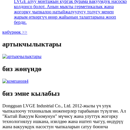
LVGE алуу монтажын кургак бурама вакуумдук насоско
колдонсо болот. Анын мыкты герметикалык жана
жогорку чыпкалоо натыйжалуулугу толугу менен
жарым өткөргүч өнөр жайынын талаптарына жооп
берди.
көбүрөөк >>
артыкчылыктары
биз жөнүндө
биз эмне кылабыз
Dongguan LVGE Industrial Co., Ltd. 2012-жылы үч улук
чыпкалоочу техникалык инженерлер тарабынан түзүлгөн. Ал
"Кытай Вакуум Коомунун" мүчөсү жана улуттук жогорку
технологиялуу ишкана, изилдөө жана иштеп чыгуу, өндүрүү
жана вакуумдук насостун чыпкаларын сатуу боюнча