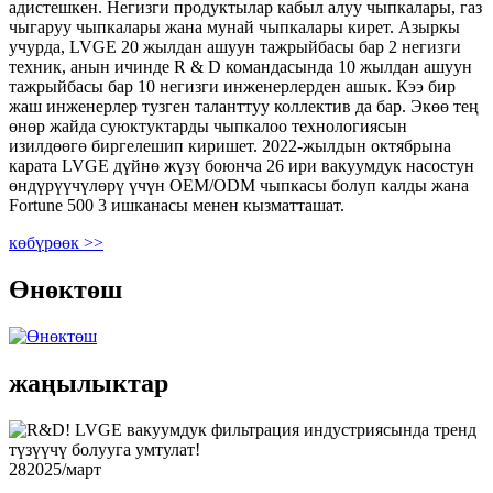
адистешкен. Негизги продуктылар кабыл алуу чыпкалары, газ
чыгаруу чыпкалары жана мунай чыпкалары кирет. Азыркы
учурда, LVGE 20 жылдан ашуун тажрыйбасы бар 2 негизги
техник, анын ичинде R & D командасында 10 жылдан ашуун
тажрыйбасы бар 10 негизги инженерлерден ашык. Кээ бир
жаш инженерлер тузген таланттуу коллектив да бар. Экөө тең
өнөр жайда суюктуктарды чыпкалоо технологиясын
изилдөөгө биргелешип киришет. 2022-жылдын октябрына
карата LVGE дүйнө жүзү боюнча 26 ири вакуумдук насостун
өндүрүүчүлөрү үчүн OEM/ODM чыпкасы болуп калды жана
Fortune 500 3 ишканасы менен кызматташат.
көбүрөөк >>
Өнөктөш
жаңылыктар
28
2025/март