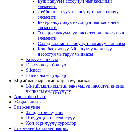
Буш вакуум насосунун чыпкасынын
элементи
Лейболд вакуум насосунун чыпкалоочу
элементи
Бекер вакуумдук насостун чыпкасынын
элементи
Эдвардс вакуумдук насостун чыпкасынын
элементи
Слайд клапан насосунун чыгаруу чыпкасы
Кош баскычтуу Айлануучу канаттуу
насостун чыгаруу чыпкасы
Кирүү чыпкасы
Газ-суюктук бөлгүч
Silencer
Башка аксессуарлар
Ыңгайлаштырылган киргизүү чыпкасы
Ыңгайлаштырылган вакуумдук насостун кириш
чыпкасы өндүрүүчүсү
Application Case
Жаңылыктар
Биз жөнүндө
Заводго экскурсия
Продукцияны текшерүү
Көп берилүүчү суроолор
Биз менен байланышыңыз