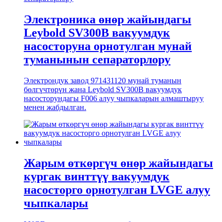
Электроника өнөр жайындагы
Leybold SV300B вакуумдук
насосторуна орнотулган мунай
туманынын сепараторлору
Электрондук завод 971431120 мунай туманын
бөлгүчтөрүн жана Leybold SV300B вакуумдук
насосторундагы F006 алуу чыпкаларын алмаштыруу
менен жабдылган.
Жарым өткөргүч өнөр жайындагы
кургак винттүү вакуумдук
насосторго орнотулган LVGE алуу
чыпкалары