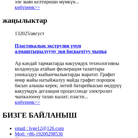
эле зыян келтириши мүмкүн...
көбүрөөк>>
жаңылыктар
13
2025/август
Пластикалык экструзия үчүн
алмаштырылуучу эки баскычтуу чыпка
Ар кандай тармактарда вакуумдук технологияны
колдонууда атайын фильтрация талаптары
уникалдуу кыйынчылыктарды жаратат. Графит
өнөр жайы натыйжалуу майда графит порошок
басып алышы керек; литий батарейкасын өндүрүү
вакуумдук дегазация процессинде электролит
чыпкалоону талап кылат; пласти...
көбүрөөк>>
БИЗГЕ БАЙЛАНЫШ
email : lvge12@126.com
Моб: +86-19200298536