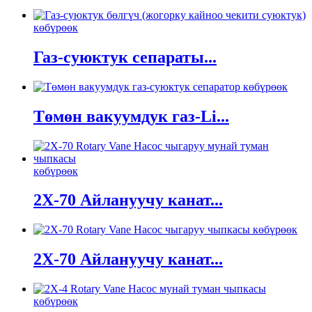
көбүрөөк
Газ-суюктук сепараты...
көбүрөөк
Төмөн вакуумдук газ-Li...
көбүрөөк
2X-70 Айлануучу канат...
көбүрөөк
2X-70 Айлануучу канат...
көбүрөөк