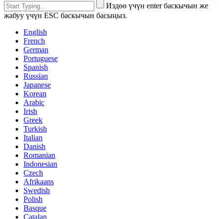
Издөө үчүн enter баскычын же
жабуу үчүн ESC баскычын басыңыз.
English
French
German
Portuguese
Spanish
Russian
Japanese
Korean
Arabic
Irish
Greek
Turkish
Italian
Danish
Romanian
Indonesian
Czech
Afrikaans
Swedish
Polish
Basque
Catalan