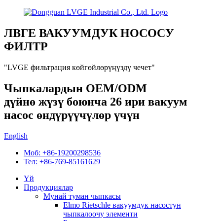
ЛВГЕ ВАКУУМДУК НОСОСУ
ФИЛТР
"LVGE фильтрация көйгөйлөрүңүздү чечет"
Чыпкалардын OEM/ODM
дүйнө жүзү боюнча 26 ири вакуум
насос өндүрүүчүлөр үчүн
English
Моб: +86-19200298536
Тел: +86-769-85161629
Үй
Продукциялар
Мунай туман чыпкасы
Elmo Rietschle вакуумдук насостун
чыпкалоочу элементи