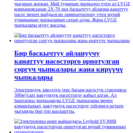
чыгарып жаткан. Май туманын чыпкалоо үчүн ал LVGE
компаниясынан 2X-70 эки баскычтуу айланма канаттуу
насос менен жабдылган ламинаторлору үчүн мунай
туманынын чыпкаларын сатып алды. Жана LVGE
чыпкалары муну жасады.
Бир баскычтуу айлануучу
канаттуу насосторго орнотулган
соргуч чыпкалары жана кирүүчү
чыпкалары
Электрондук заводдун терс басым насостук станциясы
300м³/саат вакуумдук насосторду кабыл алган. Ал
баштапкы чыпкаларды LVGE чыпкалары менен
алмаштырып, вакуумдук насосторду тейлөөгө кеткен
чыгымды бир топ кыскартты.