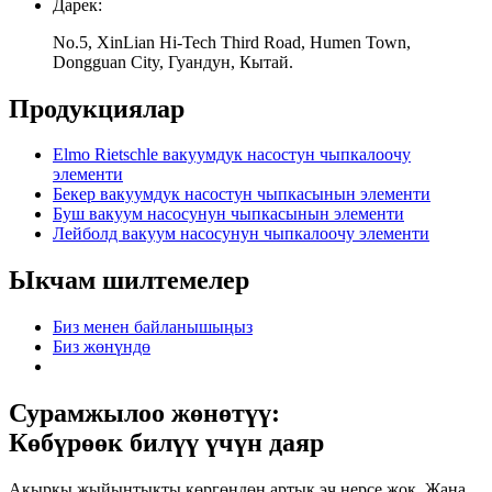
Дарек:
No.5, XinLian Hi-Tech Third Road, Humen Town,
Dongguan City, Гуандун, Кытай.
Продукциялар
Elmo Rietschle вакуумдук насостун чыпкалоочу
элементи
Бекер вакуумдук насостун чыпкасынын элементи
Буш вакуум насосунун чыпкасынын элементи
Лейболд вакуум насосунун чыпкалоочу элементи
Ыкчам шилтемелер
Биз менен байланышыңыз
Биз жөнүндө
Сурамжылоо жөнөтүү:
Көбүрөөк билүү үчүн даяр
Акыркы жыйынтыкты көргөндөн артык эч нерсе жок. Жана