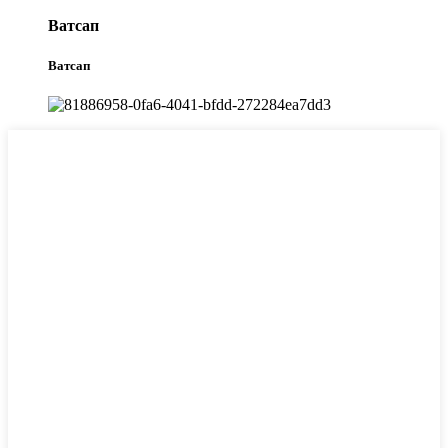
Ватсап
Ватсап