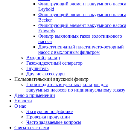
Фильтрующий элемент вакуумного насоса
Leybold
Фильтрующий элемент вакуумного насоса
Becker
Фильтрующий элемент вакуумного насоса
Edwards
Фильтр выхлопных газов золотникового
насоса
Двухступенчатый пластинчато-роторный
насос с выхлопным фильтром
Входной фильтр
Газожидкостный сепаратор
Глушитель
Другие аксессуары
Пользовательский впускной фильтр
Производитель впускных фильтров для
вакуумных насосов по индивидуальному заказу
Дело о применении
Новости
О нас
Экскурсия по фабрике
Проверка продукции
Часто задаваемые вопросы
Связаться с нами