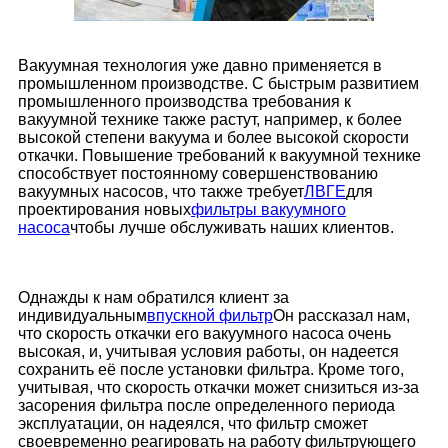
Вакуумная технология уже давно применяется в
промышленном производстве. С быстрым развитием
промышленного производства требования к
вакуумной технике также растут, например, к более
высокой степени вакуума и более высокой скорости
откачки. Повышение требований к вакуумной технике
способствует постоянному совершенствованию
вакуумных насосов, что также требует
ЛВГЕ
для
проектирования новых
фильтры вакуумного
насоса
чтобы лучше обслуживать наших клиентов.
Однажды к нам обратился клиент за
индивидуальным
впускной фильтр
Он рассказал нам,
что скорость откачки его вакуумного насоса очень
высокая, и, учитывая условия работы, он надеется
сохранить её после установки фильтра. Кроме того,
учитывая, что скорость откачки может снизиться из-за
засорения фильтра после определенного периода
эксплуатации, он надеялся, что фильтр сможет
своевременно реагировать на работу фильтрующего