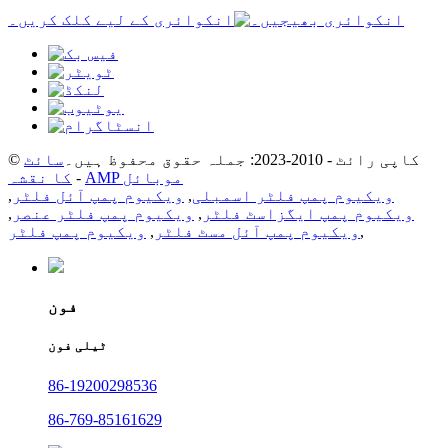
انکوائری کے لیے کلک کریں۔
© کاپی رائٹ - 2010-2023: جملہ حقوق محفوظ ہیں۔
سائٹ
AMP موبائل
-
کا نقشہ
ویکیوم پمپ فلٹر اسمبلی
,
ویکیوم پمپ آئل فلٹر
,
ویکیوم پمپ ایگزاسٹ فلٹر
,
ویکیوم پمپ فلٹر عنصر
,
,
ویکیوم پمپ آئل مسٹ فلٹر
,
ویکیوم پمپ فلٹر
فون
ٹیلی فون
86-19200298536
86-769-85161629