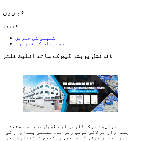
خبریں
خبریں
کمپنی کی خبریں
مصنوعات کی خبریں۔
ڈفرنشل پریشر گیج کے ساتھ انلیٹ فلٹر
ویکیوم ٹیکنالوجی ایک طویل عرصے سے صنعتی
پیداوار پر لاگو ہوتی رہی ہے۔ صنعتی پیداوار کی
تیز رفتار ترقی کے ساتھ، ویکیوم ٹیکنالوجی کی