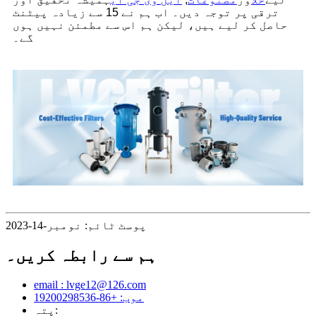
ترقی پر توجہ دیں۔ اب ہم نے 15 سے زیادہ پیٹنٹ
حاصل کر لیے ہیں، لیکن ہم اس سے مطمئن نہیں ہوں
گے۔
پوسٹ ٹائم: نومبر-14-2023
ہم سے رابطہ کریں۔
email : lvge12@126.com
موب: +86-19200298536
پتہ: