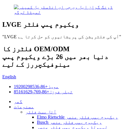
LVGE ویکیوم پمپ فلٹر
"LVGE آپ کی فلٹریشن کی پریشانیوں کو حل کرتا ہے"
فلٹرز کا OEM/ODM
دنیا بھر میں 26 بڑے ویکیوم پمپ
مینوفیکچررز کے لیے
English
موب: +86-19200298536
ٹیلی فون: +86-769-85161629
گھر
مصنوعات
آئل مسٹ فلٹر
Elmo Rietschle ویکیوم پمپ فلٹر عنصر
Busch ویکیوم پمپ فلٹر عنصر
لیبولڈ ویکیوم پمپ فلٹر عنصر