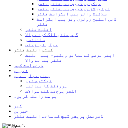
بیکر ویکیوم پمپ فلٹر عنصر
ایڈورڈز ویکیوم پمپ فلٹر عنصر
سلائیڈ والو پمپ ایگزاسٹ فلٹر
ڈبل اسٹیج روٹری وین پمپ ایگزاسٹ
فلٹر
انلیٹ فلٹر
گیس مائع الگ کرنے والا
سائلنسر
دیگر لوازمات
کسٹم انلیٹ فلٹر
اپنی مرضی کے مطابق ویکیوم پمپ انلیٹ
فلٹر بنانے والا
درخواست کیس
خبریں
ہمارے بارے میں
فیکٹری ٹور
پروڈکٹ کا معائنہ
اکثر پوچھے گئے سوالات
ہم سے رابطہ کریں۔
گھر
خبریں
ڈفرنشل پریشر گیج کے ساتھ انلیٹ فلٹر