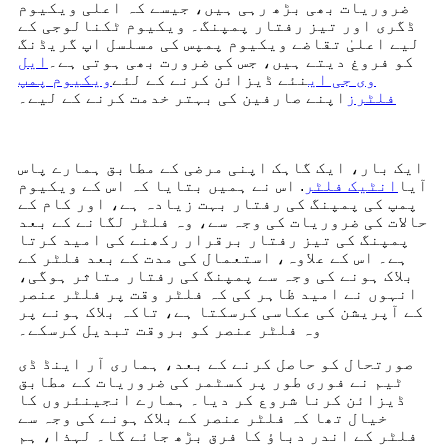
ضروریات بھی بڑھ رہی ہیں، جیسے کہ اعلی ویکیوم
ڈگری اور تیز رفتار پمپنگ۔ ویکیوم ٹکنالوجی کے
لیے اعلیٰ تقاضے ویکیوم پمپس کی مسلسل اپ گریڈنگ
کو فروغ دیتے ہیں، جس کی ضرورت بھی ہوتی ہے۔
ایل
وی جی ای
نئے ڈیزائن کرنے کے لئے
ویکیوم پمپ
فلٹرز
اپنے صارفین کی بہتر خدمت کرنے کے لیے۔
ایک بار، ایک گاہک اپنی مرضی کے مطابق ہمارے پاس
آیا
انٹیک فلٹر
. اس نے ہمیں بتایا کہ اس کے ویکیوم
پمپ کی پمپنگ کی رفتار بہت زیادہ ہے، اور کام کے
حالات کی ضروریات کی وجہ سے، وہ فلٹر لگانے کے بعد
پمپنگ کی تیز رفتار برقرار رکھنے کی امید کرتا
ہے۔ اس کے علاوہ، استعمال کی مدت کے بعد فلٹر کے
بلاک ہونے کی وجہ سے پمپنگ کی رفتار متاثر ہوگی،
انہوں نے امید ظاہر کی کہ فلٹر وقت پر فلٹر عنصر
کے آپریشن کی عکاسی کرسکتا ہے، تاکہ بلاک ہونے پر
وہ فلٹر عنصر کو بروقت تبدیل کرسکے۔
صورتحال کو حاصل کرنے کے بعد، ہماری آر اینڈ ڈی
ٹیم نے فوری طور پر کسٹمر کی ضروریات کے مطابق
ڈیزائن کرنا شروع کر دیا۔ ہمارے انجینئروں کا
خیال تھا کہ فلٹر عنصر کے بلاک ہونے کی وجہ سے
فلٹر کے اندر دباؤ کا فرق بڑھ جائے گا۔ لہذا، ہم