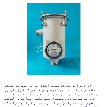
اس ڈیزائن کے کامیاب اطلاق نے نہ صرف گاہک کو
مطمئن کیا بلکہ ویکیوم پمپ فلٹر کے ڈیزائن پر
ہماری سوچ کو بھی وسیع کیا۔ دس سال سے زیادہ کے
تجربے کے ساتھ ویکیوم پمپ فلٹر بنانے والے کے
طور پر، صارفین کو اعلیٰ معیار فراہم کرنے کے
لیے
حل
اور
مصنوعات
,
ایل وی جی ای
ہمیشہ تحقیق اور