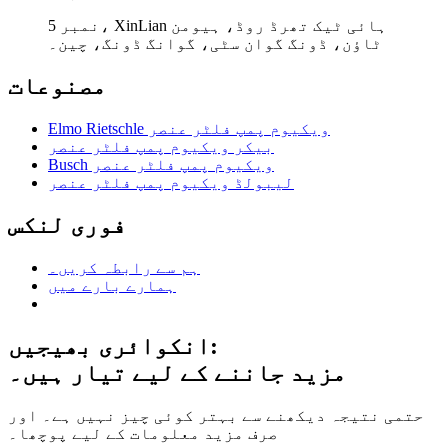
نمبر 5، XinLian ہائی ٹیک تھرڈ روڈ، ہیومن
ٹاؤن، ڈونگ گوان سٹی، گوانگ ڈونگ، چین۔
مصنوعات
Elmo Rietschle ویکیوم پمپ فلٹر عنصر
بیکر ویکیوم پمپ فلٹر عنصر
Busch ویکیوم پمپ فلٹر عنصر
لیبولڈ ویکیوم پمپ فلٹر عنصر
فوری لنکس
ہم سے رابطہ کریں۔
ہمارے بارے میں
انکوائری بھیجیں:
مزید جاننے کے لیے تیار ہیں۔
حتمی نتیجہ دیکھنے سے بہتر کوئی چیز نہیں ہے۔ اور
صرف مزید معلومات کے لیے پوچھا۔