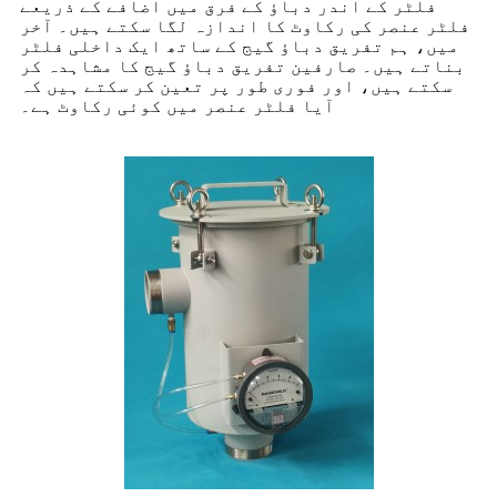
فلٹر کے اندر دباؤ کے فرق میں اضافے کے ذریعے
فلٹر عنصر کی رکاوٹ کا اندازہ لگا سکتے ہیں۔ آخر
میں، ہم تفریق دباؤ گیج کے ساتھ ایک داخلی فلٹر
بناتے ہیں۔ صارفین تفریق دباؤ گیج کا مشاہدہ کر
سکتے ہیں، اور فوری طور پر تعین کر سکتے ہیں کہ
آیا فلٹر عنصر میں کوئی رکاوٹ ہے۔